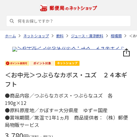
ホーム
ネットショップ
飲料
ジュース・清涼飲料
柑橘類
＜お
＜お中元＞つぶらなカボス・ユズ ２４本ギ
フト
●商品内容／つぶらなカボス・つぶらなユズ 各
190g×12
●原料原産地／かぼす＝大分県産 ゆず＝国産
●賞味期間／常温で1年1ヵ月 商品提供者：（株）郵便
局物販サービス
3,780
円