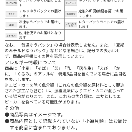
す
チルドゆうパックでお届け
定形外郵便(簡易書留)でお届
します
けします
冷凍ゆうパックでお届けし
レターパックライトでお届け
ます。
します
佐川急便でのお届けとなり
ます
なお、「普通ゆうパック」の場合は表示しません。また、「夏期
のみチルドゆうパック」などとなる場合は、記号での表示はせ
ず、商品内容欄にその旨を表示しています。
アレルギー情報について
商品に「小麦」「そば」「卵」「乳」「落花生」「えび」「か
に」「くるみ」のアレルギー特定8品目を含んでいる場合に品目名
を表示します。
※エビ・カニを除く魚介類（これらの魚介類を原材料として製造
された加工品も含む）は、漁獲漁法によりエビ・カニが混じって
いる場合があります。 また、これらの魚介類は、エサとしてエ
ビ・カニを食べている可能性があります。
その他
商品写真はイメージです。
商品内容として記載されていない「小道具類」はお届け
する商品に含まれておりません。