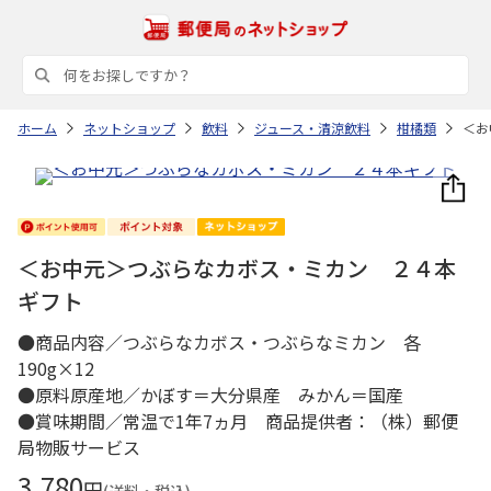
ホーム
ネットショップ
飲料
ジュース・清涼飲料
柑橘類
＜お
＜お中元＞つぶらなカボス・ミカン ２４本
ギフト
●商品内容／つぶらなカボス・つぶらなミカン 各
190g×12
●原料原産地／かぼす＝大分県産 みかん＝国産
●賞味期間／常温で1年7ヵ月 商品提供者：（株）郵便
局物販サービス
3,780
円