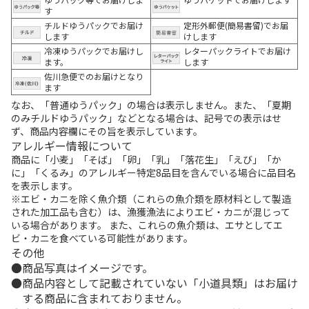
す
チルドゆうパックでお届け
定形外郵便(簡易書留)でお届
します
けします
冷凍ゆうパックでお届けし
レターパックライトでお届け
ます。
します
佐川急便でのお届けとなり
ます
なお、「普通ゆうパック」の場合は表示しません。また、「夏期
のみチルドゆうパック」などとなる場合は、記号での表示はせ
ず、商品内容欄にその旨を表示しています。
アレルギー情報について
商品に「小麦」「そば」「卵」「乳」「落花生」「えび」「か
に」「くるみ」のアレルギー特定8品目を含んでいる場合に品目名
を表示します。
※エビ・カニを除く魚介類（これらの魚介類を原材料として製造
された加工品も含む）は、漁獲漁法によりエビ・カニが混じって
いる場合があります。 また、これらの魚介類は、エサとしてエ
ビ・カニを食べている可能性があります。
その他
商品写真はイメージです。
商品内容として記載されていない「小道具類」はお届け
する商品に含まれておりません。