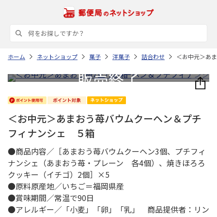
ホーム
ネットショップ
菓子
洋菓子
詰合わせ
＜お中元＞あま
＜お中元＞あまおう苺バウムクーヘン＆プチ
フィナンシェ ５箱
●商品内容／［あまおう苺バウムクーヘン3個、プチフィ
ナンシェ（あまおう苺・プレーン 各4個）、焼きほろろ
クッキー（イチゴ）2個］×5
●原料原産地／いちご＝福岡県産
●賞味期間／常温で90日
●アレルギー／「小麦」「卵」「乳」 商品提供者：リン