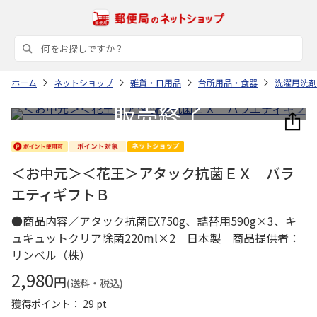
ホーム
ネットショップ
雑貨・日用品
台所用品・食器
洗濯用洗剤
＜お中元＞＜花王＞アタック抗菌ＥＸ バラ
エティギフトＢ
●商品内容／アタック抗菌EX750g、詰替用590g×3、キ
ュキュットクリア除菌220ml×2 日本製 商品提供者：
リンベル（株）
2,980
円
(送料・税込)
獲得ポイント： 29 pt