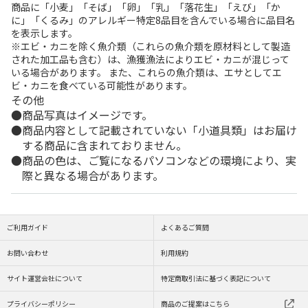
商品に「小麦」「そば」「卵」「乳」「落花生」「えび」「か
に」「くるみ」のアレルギー特定8品目を含んでいる場合に品目名
を表示します。
※エビ・カニを除く魚介類（これらの魚介類を原材料として製造
された加工品も含む）は、漁獲漁法によりエビ・カニが混じって
いる場合があります。 また、これらの魚介類は、エサとしてエ
ビ・カニを食べている可能性があります。
その他
商品写真はイメージです。
商品内容として記載されていない「小道具類」はお届け
する商品に含まれておりません。
商品の色は、ご覧になるパソコンなどの環境により、実
際と異なる場合があります。
ご利用ガイド
よくあるご質問
お問い合わせ
利用規約
サイト運営会社について
特定商取引法に基づく表記について
プライバシーポリシー
商品のご提案はこちら