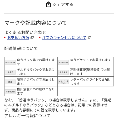
シェアする
マークや記載内容について
よくあるお問い合わせ
お支払い方法
注文のキャンセルについて
配送情報について
ゆうパック等でお届けしま
ゆうパケットでお届けします
す
チルドゆうパックでお届け
定形外郵便(簡易書留)でお届
します
けします
冷凍ゆうパックでお届けし
レターパックライトでお届け
ます。
します
佐川急便でのお届けとなり
ます
なお、「普通ゆうパック」の場合は表示しません。また、「夏期
のみチルドゆうパック」などとなる場合は、記号での表示はせ
ず、商品内容欄にその旨を表示しています。
アレルギー情報について