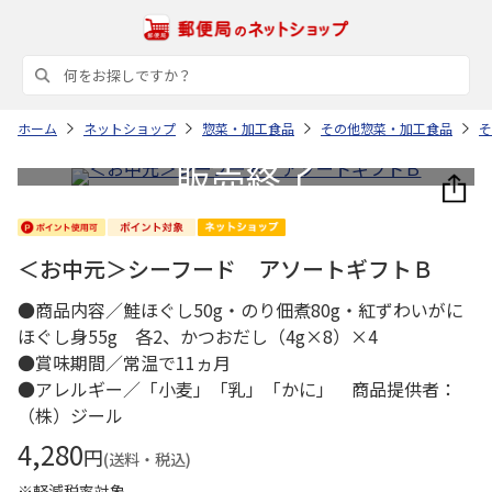
ホーム
ネットショップ
惣菜・加工食品
その他惣菜・加工食品
そ
＜お中元＞シーフード アソートギフトＢ
●商品内容／鮭ほぐし50g・のり佃煮80g・紅ずわいがに
ほぐし身55g 各2、かつおだし（4g×8）×4
●賞味期間／常温で11ヵ月
●アレルギー／「小麦」「乳」「かに」 商品提供者：
（株）ジール
4,280
円
(送料・税込)
※軽減税率対象