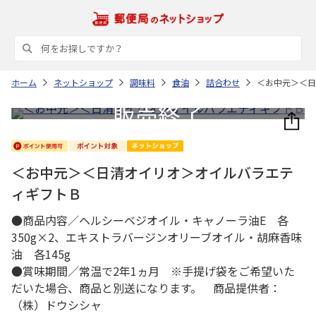
ホーム
ネットショップ
調味料
食油
詰合わせ
＜お中元＞＜日
＜お中元＞＜日清オイリオ＞オイルバラエテ
ィギフトＢ
●商品内容／ヘルシーベジオイル・キャノーラ油E 各
350g×2、エキストラバージンオリーブオイル・胡麻香味
油 各145g
●賞味期間／常温で2年1ヵ月 ※手提げ袋をご希望いた
だいた場合、商品と別送になります。 商品提供者：
（株）ドウシシャ