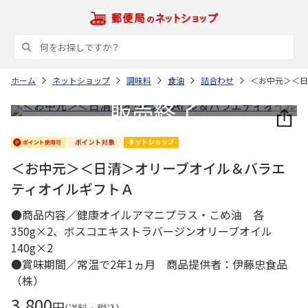
ホーム
ネットショップ
調味料
食油
詰合わせ
＜お中元＞＜日
＜お中元＞＜日清＞オリーブオイル＆バラエ
ティオイルギフトＡ
●商品内容／健康オイルアマニプラス・こめ油 各
350g×2、ボスコエキストラバージンオリーブオイル
140g×2
●賞味期間／常温で2年1ヵ月 商品提供者：伊藤忠食品
（株）
3,800
円