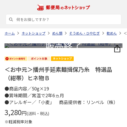
ホーム
ネットショップ
めん類
そうめん・ひやむぎ
乾めん
＜
＜お中元＞播州手延素麺揖保乃糸 特選品
（紺帯）ヒネ物Ｂ
●商品内容／50g×19
●賞味期間／常温で2年6ヵ月
●アレルギー／「小麦」 商品提供者：リンベル（株）
3,280
円
(送料・税込)
※軽減税率対象