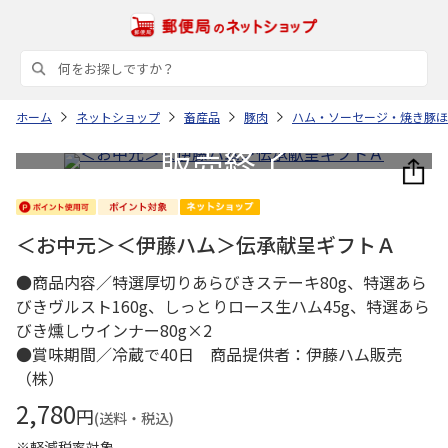
ホーム
ネットショップ
畜産品
豚肉
ハム・ソーセージ・焼き豚ほ
＜お中元＞＜伊藤ハム＞伝承献呈ギフトＡ
●商品内容／特選厚切りあらびきステーキ80g、特選あら
びきヴルスト160g、しっとりロース生ハム45g、特選あら
びき燻しウインナー80g×2
●賞味期間／冷蔵で40日 商品提供者：伊藤ハム販売
（株）
2,780
円
(送料・税込)
※軽減税率対象