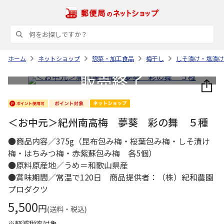
ホーム
ネットショップ
惣菜・加工食品
梅干し
しそ漬け・塩漬け
＜お中元＞紀州南高梅 夢葵 彩の舞 ５種
●商品内容／375g（昆布包み梅・桜葉包み梅・しそ漬け
梅・はちみつ梅・赤紫蘇包み梅 各5個）
●原料原産地／うめ＝和歌山県産
●賞味期間／常温で120日 商品提供者：（株）紀和農園
プロダクツ
5,500
円
(送料・税込)
※軽減税率対象