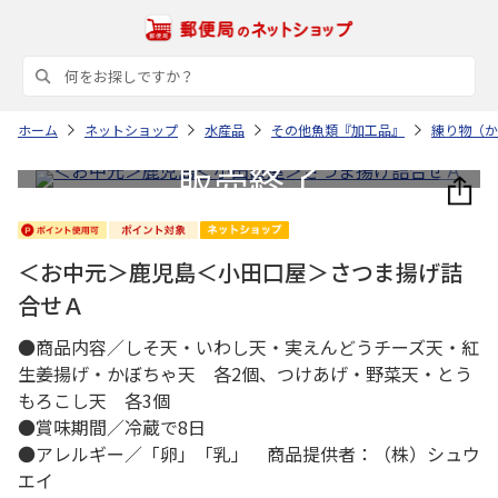
ホーム
ネットショップ
水産品
その他魚類『加工品』
練り物（か
＜お中元＞鹿児島＜小田口屋＞さつま揚げ詰
合せＡ
●商品内容／しそ天・いわし天・実えんどうチーズ天・紅
生姜揚げ・かぼちゃ天 各2個、つけあげ・野菜天・とう
もろこし天 各3個
●賞味期間／冷蔵で8日
●アレルギー／「卵」「乳」 商品提供者：（株）シュウ
エイ