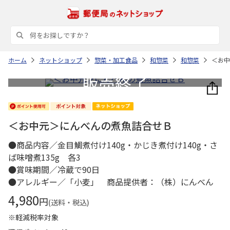
ホーム
ネットショップ
惣菜・加工食品
和惣菜
和惣菜
＜お中
＜お中元＞にんべんの煮魚詰合せＢ
●商品内容／金目鯛煮付け140g・かじき煮付け140g・さ
ば味噌煮135g 各3
●賞味期間／冷蔵で90日
●アレルギー／「小麦」 商品提供者：（株）にんべん
4,980
円
(送料・税込)
※軽減税率対象