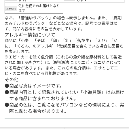
佐川急便でのお届けとなり
ます
なお、「普通ゆうパック」の場合は表示しません。また、「夏期
のみチルドゆうパック」などとなる場合は、記号での表示はせ
ず、商品内容欄にその旨を表示しています。
アレルギー情報について
商品に「小麦」「そば」「卵」「乳」「落花生」「えび」「か
に」「くるみ」のアレルギー特定8品目を含んでいる場合に品目名
を表示します。
※エビ・カニを除く魚介類（これらの魚介類を原材料として製造
された加工品も含む）は、漁獲漁法によりエビ・カニが混じって
いる場合があります。 また、これらの魚介類は、エサとしてエ
ビ・カニを食べている可能性があります。
その他
商品写真はイメージです。
商品内容として記載されていない「小道具類」はお届け
する商品に含まれておりません。
商品の色は、ご覧になるパソコンなどの環境により、実
際と異なる場合があります。