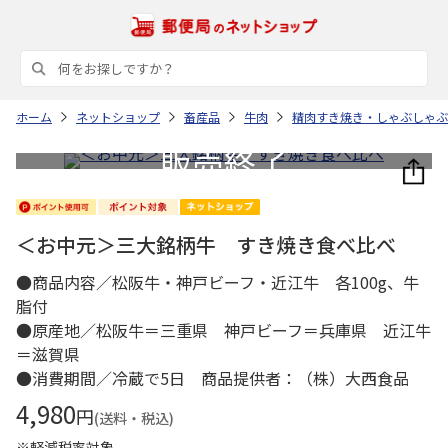
ホーム
ネットショップ
畜産品
牛肉
精肉すき焼き・しゃぶしゃぶ
＜お中元＞三大銘柄牛 すき焼き食べ比べ
●商品内容／松阪牛・神戸ビーフ・近江牛 各100g、牛
脂付
●原産地／松阪牛＝三重県 神戸ビーフ＝兵庫県 近江牛
＝滋賀県
●消費期間／冷蔵で5日 商品提供者：（株）大西食品
4,980
円
(送料・税込)
※軽減税率対象