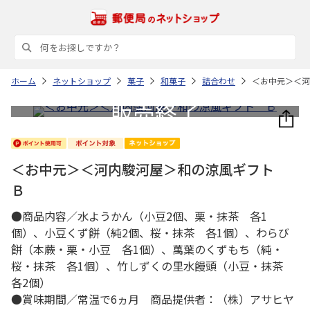
ホーム
ネットショップ
菓子
和菓子
詰合わせ
＜お中元＞＜河
＜お中元＞＜河内駿河屋＞和の涼風ギフト
Ｂ
●商品内容／水ようかん（小豆2個、栗・抹茶 各1
個）、小豆くず餅（純2個、桜・抹茶 各1個）、わらび
餅（本蕨・栗・小豆 各1個）、萬葉のくずもち（純・
桜・抹茶 各1個）、竹しずくの里水饅頭（小豆・抹茶
各2個）
●賞味期間／常温で6ヵ月 商品提供者：（株）アサヒヤ