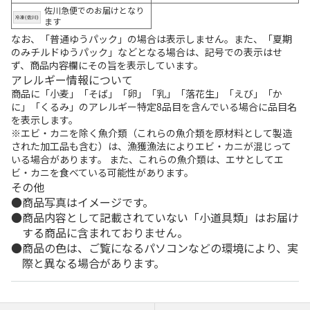
佐川急便でのお届けとなり
ます
なお、「普通ゆうパック」の場合は表示しません。また、「夏期
のみチルドゆうパック」などとなる場合は、記号での表示はせ
ず、商品内容欄にその旨を表示しています。
アレルギー情報について
商品に「小麦」「そば」「卵」「乳」「落花生」「えび」「か
に」「くるみ」のアレルギー特定8品目を含んでいる場合に品目名
を表示します。
※エビ・カニを除く魚介類（これらの魚介類を原材料として製造
された加工品も含む）は、漁獲漁法によりエビ・カニが混じって
いる場合があります。 また、これらの魚介類は、エサとしてエ
ビ・カニを食べている可能性があります。
その他
商品写真はイメージです。
商品内容として記載されていない「小道具類」はお届け
する商品に含まれておりません。
商品の色は、ご覧になるパソコンなどの環境により、実
際と異なる場合があります。