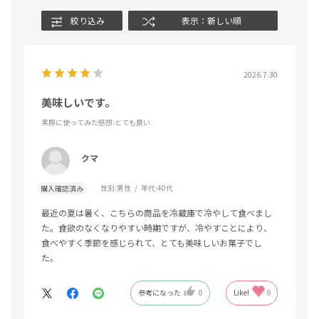
絞り込み
表示：新しい順
2026.7.30
美味しいです。
実際に使ってみた感想
:とても良い
クマ
性別:
男性
年代:
40代
購入確認済み
最近の夏は暑く、こちらの商品を冷蔵庫で冷やして食べまし
た。食欲のなくなりやすい時期ですが、冷やすことにより、
食べやすく季節を感じられて、とても美味しいお菓子でし
た。
参考になった
0
Like!
0