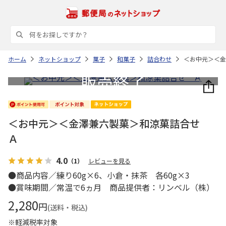
ホーム
ネットショップ
菓子
和菓子
詰合わせ
＜お中元＞＜金
＜お中元＞＜金澤兼六製菓＞和涼菓詰合せ
Ａ
4.0
（1）
レビューを見る
●商品内容／練り60g×6、小倉・抹茶 各60g×3
●賞味期間／常温で6ヵ月 商品提供者：リンベル（株）
2,280
円
(送料・税込)
※軽減税率対象