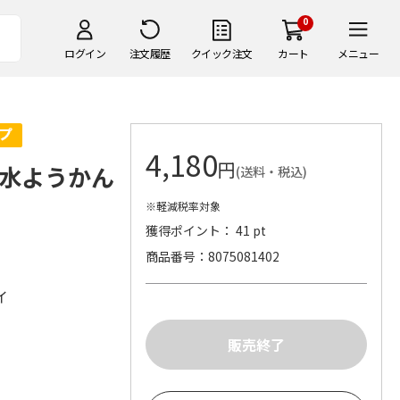
0
ログイン
注文履歴
クイック注文
カート
メニュー
4,180
円
水ようかん
(送料・税込)
※軽減税率対象
獲得ポイント： 41 pt
商品番号
8075081402
イ