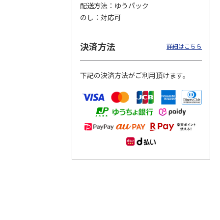
配送方法
ゆうパック
のし
対応可
つぶら
【グリーティング切
【グリーティング切
【のり式】110円普
ーズ
手】ハッピーグリー
手】グリーティング
通切手・千鳥（1シ
ティング（110円）
（シンプル）（110
ート100枚）
決済方法
詳細はこちら
1）
5.0
（2）
円
4.8
…
（11）
4.6
（7）
1,100円
5,500円
11,000円
(送料別)
(送料別)
(送料別)
下記の決済方法がご利用頂けます。