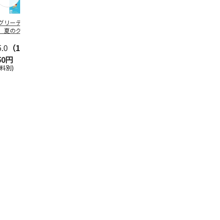
グリーティング切
【グリーティング切
レターパックプラス
＜お中元＞新
】夏のグリーティ
手】夏のグリーティ
（600円）（20部セ
なオールスタ
グ（85円）
ング（110円）
ット）
5.0
（10）
5.0
（17）
4.8
（24）
4.8
（19
50円
1,100円
12,000円
3,780円
送料別)
(送料別)
(送料別)
(送料・税込)