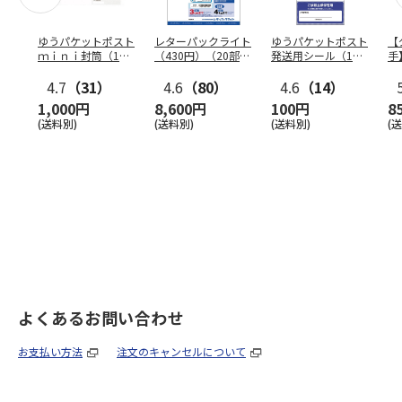
ゆうパケットポスト
レターパックライト
ゆうパケットポスト
【
ｍｉｎｉ封筒（1個
（430円）（20部セ
発送用シール（1個
手
（50枚）セット）
ット）
（20枚）セット）
ン
4.7
（31）
4.6
（80）
4.6
（14）
1,000円
8,600円
100円
8
(送料別)
(送料別)
(送料別)
(
よくあるお問い合わせ
お支払い方法
注文のキャンセルについて