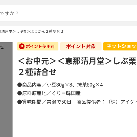
那清月堂＞しぶ栗水ようかん２種詰合せ
＜お中元＞＜恵那清月堂＞しぶ栗
２種詰合せ
●商品内容／小豆80g×8、抹茶80g×4
●原料原産地／くり＝韓国産
●賞味期間／常温で50日 商品提供者：（株）アイケ