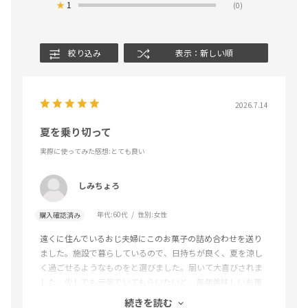
★
1
(0)
絞り込み
表示：新しい順
2026.7.14
夏を乗り切って
実際に使ってみた感想
:とても良い
しみちょろ
年代:
60代
性別:
女性
購入確認済み
遠くに住んでいるおじ夫婦にこのお菓子の詰め合わせを送り
ました。施設で暮らしているので、日持ちが良く、夏を涼し
く過ごせるようなものをと選びました。届いて大喜びされま
した。少しでも元気でいてもらいたいと、毎年美味しいお菓
子を探すのが恒例になりました。来年もよろしくお願いしま
続きを読む