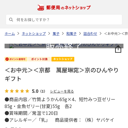
ホーム
ネットショップ
菓子
和菓子
詰合わせ
＜お中元＞＜京
＜お中元＞＜京都 萬屋琳窕＞京のひんやり
ギフト
5.0
（1）
レビューを見る
●商品内容／竹筒ようかん65g×4、短竹みつ豆ゼリー
85g・金魚ゼリー(甘夏)55g 各2
●賞味期間／常温で120日
●アレルギー／「乳」 商品提供者：（株）ヤバケイ