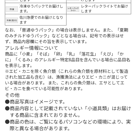
冷凍ゆうパックでお届けし
レターパックライトでお届け
ます。
します
佐川急便でのお届けとなり
ます
なお、「普通ゆうパック」の場合は表示しません。また、「夏期
のみチルドゆうパック」などとなる場合は、記号での表示はせ
ず、商品内容欄にその旨を表示しています。
アレルギー情報について
商品に「小麦」「そば」「卵」「乳」「落花生」「えび」「か
に」「くるみ」のアレルギー特定8品目を含んでいる場合に品目名
を表示します。
※エビ・カニを除く魚介類（これらの魚介類を原材料として製造
された加工品も含む）は、漁獲漁法によりエビ・カニが混じって
いる場合があります。 また、これらの魚介類は、エサとしてエ
ビ・カニを食べている可能性があります。
その他
商品写真はイメージです。
商品内容として記載されていない「小道具類」はお届け
する商品に含まれておりません。
商品の色は、ご覧になるパソコンなどの環境により、実
際と異なる場合があります。