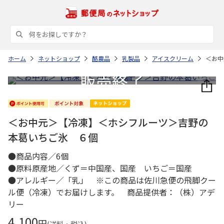
ホーム
ネットショップ
酪農品
乳製品
アイスクリーム
＜お中
＜お中元＞【冷凍】＜ホシフルーツ＞吉野の
本葛いちご氷 ６個
●商品内容／6個
●原料原産地／くず＝中国産、国産 いちご＝国産
●アレルギー／「乳」 ※この商品は佐川急便の飛脚クー
ル便（冷凍）でお届けします。 商品提供者：（株）アデ
リー
4,100
円