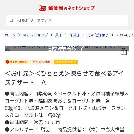
ホーム
ネットショップ
菓子
洋菓子
その他洋菓子
＜お中元＞
＜お中元＞＜ひととえ＞凍らせて食べるアイ
スデザート Ａ
●商品内容／山梨葡萄＆ヨーグルト味・瀬戸内柚子檸檬＆
ヨーグルト味・福岡あまおう＆ヨーグルト味 各
92g×2、北海道メロン＆ヨーグルト味・山形ラ フラン
ス＆ヨーグルト味 各92g
●賞味期間／常温で6ヵ月
●アレルギー／「乳」 商品提供者：（株）中島大祥堂