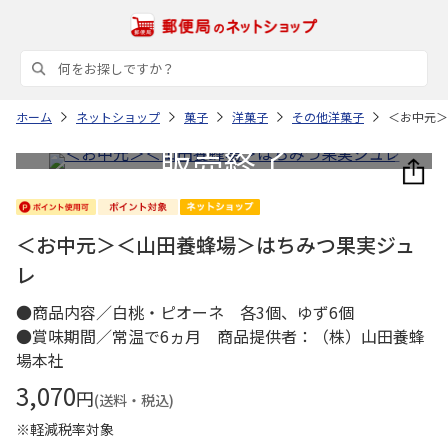
ホーム
ネットショップ
菓子
洋菓子
その他洋菓子
＜お中元＞
＜お中元＞＜山田養蜂場＞はちみつ果実ジュ
レ
●商品内容／白桃・ピオーネ 各3個、ゆず6個
●賞味期間／常温で6ヵ月 商品提供者：（株）山田養蜂
場本社
3,070
円
(送料・税込)
※軽減税率対象