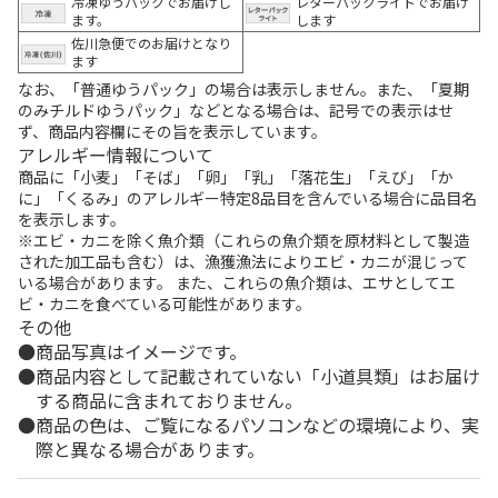
冷凍ゆうパックでお届けし
レターパックライトでお届け
ます。
します
佐川急便でのお届けとなり
ます
なお、「普通ゆうパック」の場合は表示しません。また、「夏期
のみチルドゆうパック」などとなる場合は、記号での表示はせ
ず、商品内容欄にその旨を表示しています。
アレルギー情報について
商品に「小麦」「そば」「卵」「乳」「落花生」「えび」「か
に」「くるみ」のアレルギー特定8品目を含んでいる場合に品目名
を表示します。
※エビ・カニを除く魚介類（これらの魚介類を原材料として製造
された加工品も含む）は、漁獲漁法によりエビ・カニが混じって
いる場合があります。 また、これらの魚介類は、エサとしてエ
ビ・カニを食べている可能性があります。
その他
商品写真はイメージです。
商品内容として記載されていない「小道具類」はお届け
する商品に含まれておりません。
商品の色は、ご覧になるパソコンなどの環境により、実
際と異なる場合があります。