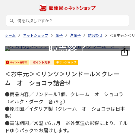
ホーム
ネットショップ
菓子
洋菓子
詰合わせ
＜お中元＞＜リ
＜お中元＞＜リンツ＞リンドール×クレー
ム オ ショコラ詰合せ
●商品内容／リンドール7個、クレーム オ ショコラ
（ミルク・ダーク 各79ｇ）
●原産国／イタリア製（クレーム オ ショコラは日本
製）
●賞味期間／常温で6ヵ月 ※外気温の影響により、チル
ドゆうパックでお届けします。