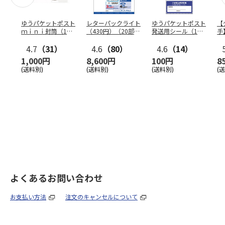
ゆうパケットポスト
レターパックライト
ゆうパケットポスト
【
ｍｉｎｉ封筒（1個
（430円）（20部セ
発送用シール（1個
手
（50枚）セット）
ット）
（20枚）セット）
ン
4.7
（31）
4.6
（80）
4.6
（14）
1,000円
8,600円
100円
8
(送料別)
(送料別)
(送料別)
(
よくあるお問い合わせ
お支払い方法
注文のキャンセルについて