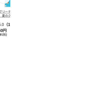
グリーティング切
【グリーティング切
レターパックプラス
＜お中元＞新
】夏のグリーティ
手】夏のグリーティ
（600円）（20部セ
なオールスタ
グ（85円）
ング（110円）
ット）
5.0
（10）
5.0
（17）
4.8
（24）
4.8
（19
50円
1,100円
12,000円
3,780円
送料別)
(送料別)
(送料別)
(送料・税込)