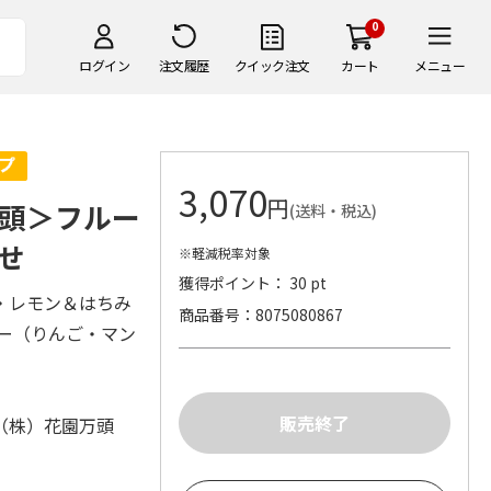
0
ログイン
注文履歴
クイック注文
カート
メニュー
3,070
円
頭＞フルー
(送料・税込)
せ
※軽減税率対象
獲得ポイント： 30 pt
・レモン＆はちみ
商品番号
8075080867
ー（りんご・マン
（株）花園万頭