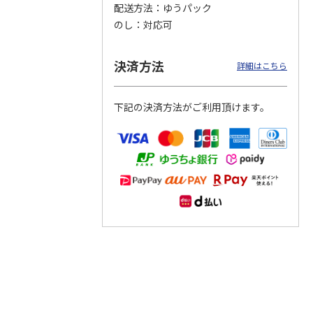
配送方法
ゆうパック
のし
対応可
つぶら
【グリーティング切
【グリーティング切
【のり式】110円普
ーズ
手】ハッピーグリー
手】グリーティング
通切手・千鳥（1シ
ティング（110円）
（シンプル）（110
ート100枚）
決済方法
詳細はこちら
1）
5.0
（2）
円
4.8
…
（11）
4.6
（7）
1,100円
5,500円
11,000円
(送料別)
(送料別)
(送料別)
下記の決済方法がご利用頂けます。