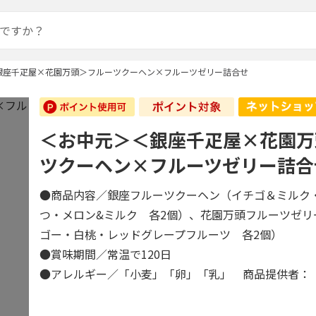
銀座千疋屋×花園万頭＞フルーツクーヘン×フルーツゼリー詰合せ
＜お中元＞＜銀座千疋屋×花園万
ツクーヘン×フルーツゼリー詰合
●商品内容／銀座フルーツクーヘン（イチゴ＆ミルク
つ・メロン&ミルク 各2個）、花園万頭フルーツゼリ
ゴー・白桃・レッドグレープフルーツ 各2個）
●賞味期間／常温で120日
●アレルギー／「小麦」「卵」「乳」 商品提供者：