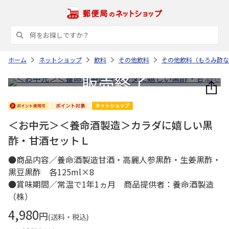
ホーム
ネットショップ
飲料
その他飲料
その他飲料（もろみ酢な
＜お中元＞＜養命酒製造＞カラダに嬉しい黒
酢・甘酒セットＬ
●商品内容／養命酒製造甘酒・高麗人参黒酢・生姜黒酢・
黒豆黒酢 各125ml×8
●賞味期間／常温で1年1ヵ月 商品提供者：養命酒製造
（株）
4,980
円
(送料・税込)