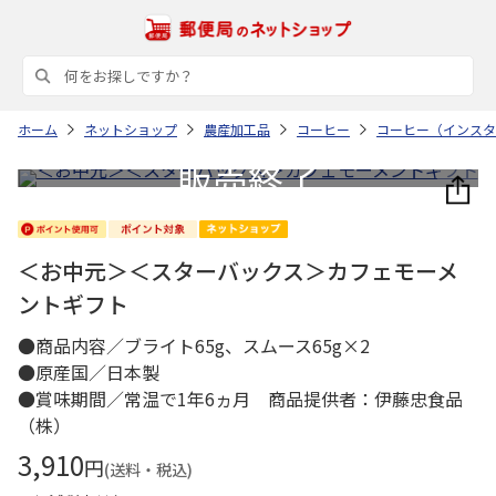
ホーム
ネットショップ
農産加工品
コーヒー
コーヒー（インスタ
＜お中元＞＜スターバックス＞カフェモーメ
ントギフト
●商品内容／ブライト65g、スムース65g×2
●原産国／日本製
●賞味期間／常温で1年6ヵ月 商品提供者：伊藤忠食品
（株）
3,910
円
(送料・税込)