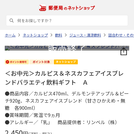
ホーム
ネットショップ
飲料
ジュース・清涼飲料
詰合わせ・その
＜お中元＞カルピス＆ネスカフェアイスブレ
ンドバラエティ飲料ギフト Ａ
●商品内容／カルピス470ml、デルモンテアップル＆ピー
チ920g、ネスカフェアイスブレンド（甘さひかえめ・無
糖 各900ml）
●賞味期間／常温で9ヵ月
●アレルギー／「乳」 商品提供者：リンベル（株）
2,450
円