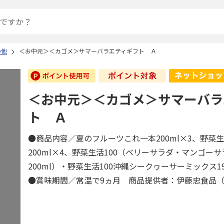
の他
＜お中元＞＜カゴメ＞サマーバラエティギフト Ａ
＜お中元＞＜カゴメ＞サマーバラ
ト Ａ
●商品内容／夏のフルーツこれ一本200ml×3、野菜生
200ml×4、野菜生活100（ベリーサラダ・マンゴー
200ml）・野菜生活100沖縄シークヮーサーミックス1
●賞味期間／常温で9ヵ月 商品提供者：伊藤忠食品