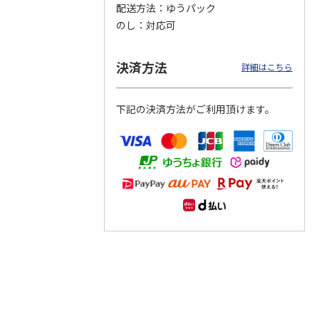
配送方法
ゆうパック
のし
対応可
つぶら
【グリーティング切
【グリーティング切
【のり式】110円普
ーズ
手】ハッピーグリー
手】グリーティング
通切手・千鳥（1シ
ティング（110円）
（シンプル）（110
ート100枚）
決済方法
詳細はこちら
1）
5.0
（2）
円
4.8
…
（11）
4.6
（7）
1,100円
5,500円
11,000円
(送料別)
(送料別)
(送料別)
下記の決済方法がご利用頂けます。