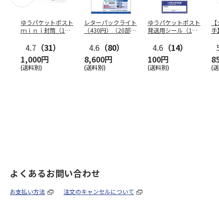
ゆうパケットポスト
レターパックライト
ゆうパケットポスト
【
ｍｉｎｉ封筒（1個
（430円）（20部セ
発送用シール（1個
手
（50枚）セット）
ット）
（20枚）セット）
ン
4.7
（31）
4.6
（80）
4.6
（14）
1,000円
8,600円
100円
8
(送料別)
(送料別)
(送料別)
(
よくあるお問い合わせ
お支払い方法
注文のキャンセルについて