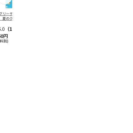
グリーティング切
【グリーティング切
レターパックプラス
＜お中元＞新
】夏のグリーティ
手】夏のグリーティ
（600円）（20部セ
なオールスタ
グ（85円）
ング（110円）
ット）
5.0
（10）
5.0
（17）
4.8
（24）
4.8
（19
50円
1,100円
12,000円
3,780円
送料別)
(送料別)
(送料別)
(送料・税込)