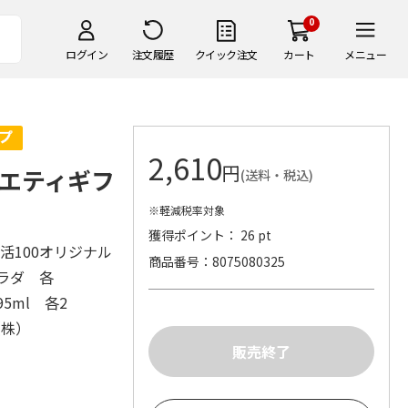
0
ログイン
注文履歴
クイック注文
カート
メニュー
2,610
円
エティギフ
(送料・税込)
※軽減税率対象
獲得ポイント： 26 pt
活100オリジナル
商品番号
8075080325
サラダ 各
95ml 各2
（株）