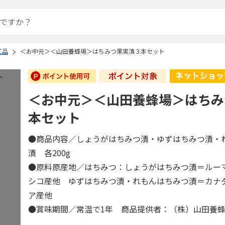
工品
＜お中元＞＜山田養蜂場＞はちみつ果実漬３本セット
＜お中元＞＜山田養蜂場＞はちみ
本セット
●商品内容／しょうがはちみつ漬・ゆずはちみつ漬・
漬 各200g
●原料原産地／はちみつ：しょうがはちみつ漬＝ルー
シコ産他 ゆずはちみつ漬・れもんはちみつ漬＝カナ
ア産他
●賞味期間／常温で1年 商品提供者：（株）山田養