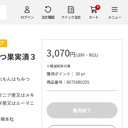
0
ログイン
注文履歴
クイック注文
カート
メニュー
3,070
円
つ果実漬３
(送料・税込)
※軽減税率対象
獲得ポイント： 30 pt
れもんはちみつ
商品番号
8075080255
マニア産又はメキ
ダ産又はルーマニ
蜂場本社