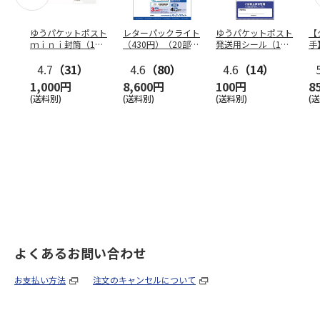
ゆうパケットポスト
レターパックライト
ゆうパケットポスト
【
ｍｉｎｉ封筒（1個
（430円）（20部セ
発送用シール（1個
手
（50枚）セット）
ット）
（20枚）セット）
ン
4.7
（31）
4.6
（80）
4.6
（14）
1,000円
8,600円
100円
8
(送料別)
(送料別)
(送料別)
(
よくあるお問い合わせ
お支払い方法
注文のキャンセルについて