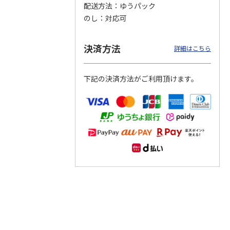
配送方法
ゆうパック
のし
対応可
つぶら
【グリーティング切
【グリーティング切
【のり式】110円普
ーズ
手】ハッピーグリー
手】グリーティング
通切手・千鳥（1シ
ティング（110円）
（シンプル）（110
ート100枚）
決済方法
詳細はこちら
1）
5.0
（2）
円
4.8
…
（11）
4.6
（7）
1,100円
5,500円
11,000円
(送料別)
(送料別)
(送料別)
下記の決済方法がご利用頂けます。