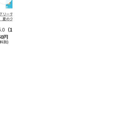
グリーティング切
【グリーティング切
レターパックプラス
＜お中元＞新
】夏のグリーティ
手】夏のグリーティ
（600円）（20部セ
なオールスタ
グ（85円）
ング（110円）
ット）
5.0
（10）
5.0
（17）
4.8
（24）
4.8
（19
50円
1,100円
12,000円
3,780円
送料別)
(送料別)
(送料別)
(送料・税込)