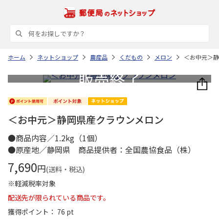
ホーム
ネットショップ
農産品
くだもの
メロン
＜お中元＞静
＜お中元＞静岡県産クラウンメロン
●商品内容／1.2kg（1個）
●原産地／静岡県 商品提供者：全国農協食品（株）
7,690
円
(送料・税込)
※軽減税率対象
配送先が限られている商品です。
獲得ポイント： 76 pt