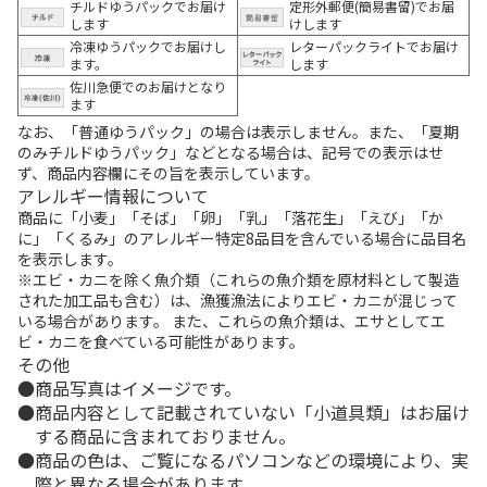
チルドゆうパックでお届け
定形外郵便(簡易書留)でお届
します
けします
冷凍ゆうパックでお届けし
レターパックライトでお届け
ます。
します
佐川急便でのお届けとなり
ます
なお、「普通ゆうパック」の場合は表示しません。また、「夏期
のみチルドゆうパック」などとなる場合は、記号での表示はせ
ず、商品内容欄にその旨を表示しています。
アレルギー情報について
商品に「小麦」「そば」「卵」「乳」「落花生」「えび」「か
に」「くるみ」のアレルギー特定8品目を含んでいる場合に品目名
を表示します。
※エビ・カニを除く魚介類（これらの魚介類を原材料として製造
された加工品も含む）は、漁獲漁法によりエビ・カニが混じって
いる場合があります。 また、これらの魚介類は、エサとしてエ
ビ・カニを食べている可能性があります。
その他
商品写真はイメージです。
商品内容として記載されていない「小道具類」はお届け
する商品に含まれておりません。
商品の色は、ご覧になるパソコンなどの環境により、実
際と異なる場合があります。