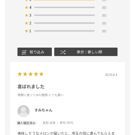
★
4
(0)
★
3
(0)
★
2
(0)
★
1
(0)
絞り込み
表示：新しい順
2026.8.4
喜ばれました
実際に使ってみた感想
:とても良い
すみちゃん
性別:
女性
年代:
50代
購入確認済み
美味しそうなメロンが届いたと、埼玉の母に喜んでもらえま