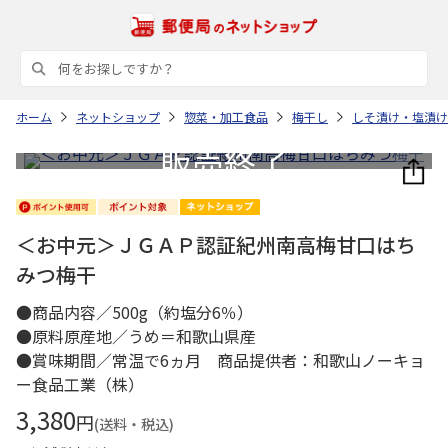
ホーム
ネットショップ
惣菜・加工食品
梅干し
しそ漬け・塩漬け
＜お中元＞ＪＧＡＰ認証紀州南高梅甘口はち
みつ梅干
●商品内容／500g（約塩分6％）
●原料原産地／うめ＝和歌山県産
●賞味期間／常温で6ヵ月 商品提供者：和歌山ノーキョ
ー食品工業（株）
3,380
円
(送料・税込)