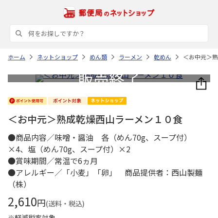
ホーム
ネットショップ
めん類
ラーメン
乾めん
＜お中元＞熟
＜お中元＞熟成乾燥西山ラーメン１０食
●商品内容／味噌・醤油 各（めん70g、スープ付）
×4、塩（めん70g、スープ付）×2
●賞味期間／常温で6ヵ月
●アレルギー／「小麦」「卵」 商品提供者：西山製麺
（株）
2,610
円
(送料・税込)
※軽減税率対象