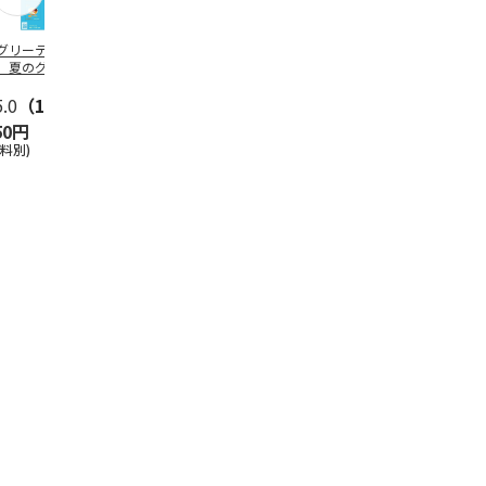
グリーティング切
【グリーティング切
レターパックプラス
＜お中元＞新
】夏のグリーティ
手】夏のグリーティ
（600円）（20部セ
なオールスタ
グ（85円）
ング（110円）
ット）
5.0
（10）
5.0
（17）
4.8
（24）
4.8
（19
50円
1,100円
12,000円
3,780円
送料別)
(送料別)
(送料別)
(送料・税込)