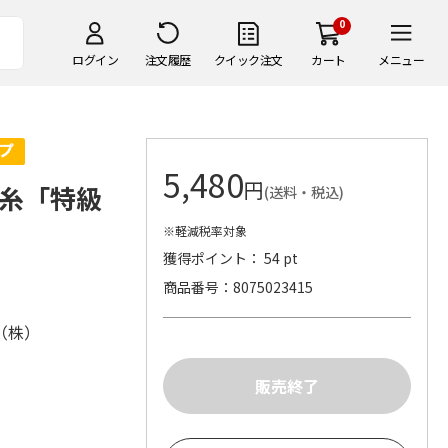
0
ログイン
注文履歴
クイック注文
カート
メニュー
5,480
円
糸「特級
(送料・税込)
※軽減税率対象
獲得ポイント： 54 pt
商品番号
8075023415
（株）