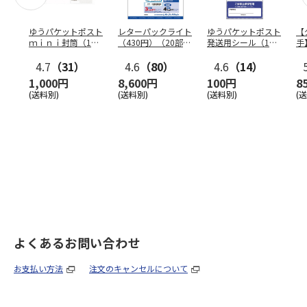
ゆうパケットポスト
レターパックライト
ゆうパケットポスト
【
ｍｉｎｉ封筒（1個
（430円）（20部セ
発送用シール（1個
手
（50枚）セット）
ット）
（20枚）セット）
ン
4.7
（31）
4.6
（80）
4.6
（14）
1,000円
8,600円
100円
8
(送料別)
(送料別)
(送料別)
(
よくあるお問い合わせ
お支払い方法
注文のキャンセルについて