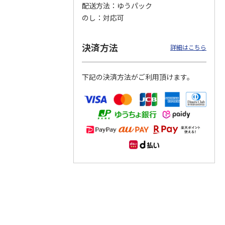
配送方法
ゆうパック
のし
対応可
つぶら
【グリーティング切
【グリーティング切
【のり式】110円普
ーズ
手】ハッピーグリー
手】グリーティング
通切手・千鳥（1シ
ティング（110円）
（シンプル）（110
ート100枚）
決済方法
詳細はこちら
1）
5.0
（2）
円
4.8
…
（11）
4.6
（7）
1,100円
5,500円
11,000円
(送料別)
(送料別)
(送料別)
下記の決済方法がご利用頂けます。