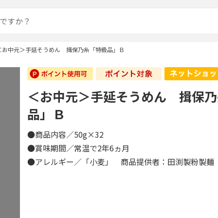
＜お中元＞手延そうめん 揖保乃糸「特級品」Ｂ
＜お中元＞手延そうめん 揖保乃
品」Ｂ
●商品内容／50g×32
●賞味期間／常温で2年6ヵ月
●アレルギー／「小麦」 商品提供者：田渕製粉製麺