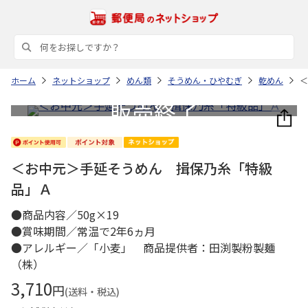
ホーム
ネットショップ
めん類
そうめん・ひやむぎ
乾めん
＜
＜お中元＞手延そうめん 揖保乃糸「特級
品」Ａ
●商品内容／50g×19
●賞味期間／常温で2年6ヵ月
●アレルギー／「小麦」 商品提供者：田渕製粉製麺
（株）
3,710
円
(送料・税込)