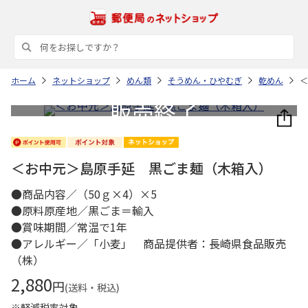
ホーム
ネットショップ
めん類
そうめん・ひやむぎ
乾めん
＜
＜お中元＞島原手延 黒ごま麺（木箱入）
●商品内容／（50ｇ×4）×5
●原料原産地／黒ごま＝輸入
●賞味期間／常温で1年
●アレルギー／「小麦」 商品提供者：長崎県食品販売
（株）
2,880
円
(送料・税込)
※軽減税率対象