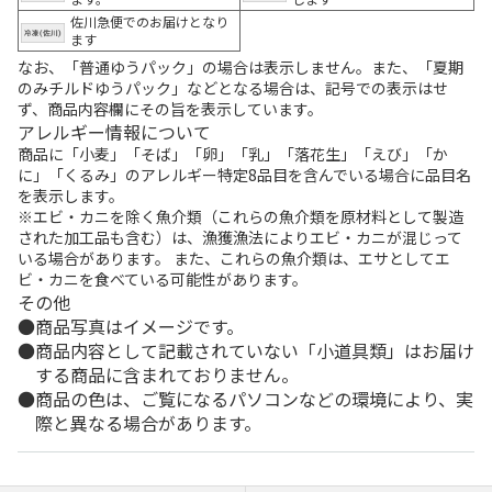
佐川急便でのお届けとなり
ます
なお、「普通ゆうパック」の場合は表示しません。また、「夏期
のみチルドゆうパック」などとなる場合は、記号での表示はせ
ず、商品内容欄にその旨を表示しています。
アレルギー情報について
商品に「小麦」「そば」「卵」「乳」「落花生」「えび」「か
に」「くるみ」のアレルギー特定8品目を含んでいる場合に品目名
を表示します。
※エビ・カニを除く魚介類（これらの魚介類を原材料として製造
された加工品も含む）は、漁獲漁法によりエビ・カニが混じって
いる場合があります。 また、これらの魚介類は、エサとしてエ
ビ・カニを食べている可能性があります。
その他
商品写真はイメージです。
商品内容として記載されていない「小道具類」はお届け
する商品に含まれておりません。
商品の色は、ご覧になるパソコンなどの環境により、実
際と異なる場合があります。