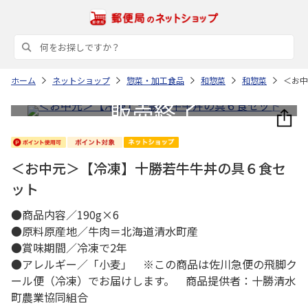
ホーム
ネットショップ
惣菜・加工食品
和惣菜
和惣菜
＜お中
＜お中元＞【冷凍】十勝若牛牛丼の具６食セ
ット
●商品内容／190g×6
●原料原産地／牛肉＝北海道清水町産
●賞味期間／冷凍で2年
●アレルギー／「小麦」 ※この商品は佐川急便の飛脚ク
ール便（冷凍）でお届けします。 商品提供者：十勝清水
町農業協同組合