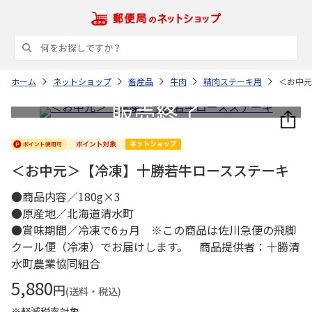
ホーム
ネットショップ
畜産品
牛肉
精肉ステーキ用
＜お中元
＜お中元＞【冷凍】十勝若牛ロースステーキ
●商品内容／180g×3
●原産地／北海道清水町
●賞味期間／冷凍で6ヵ月 ※この商品は佐川急便の飛脚
クール便（冷凍）でお届けします。 商品提供者：十勝清
水町農業協同組合
5,880
円
(送料・税込)
※軽減税率対象