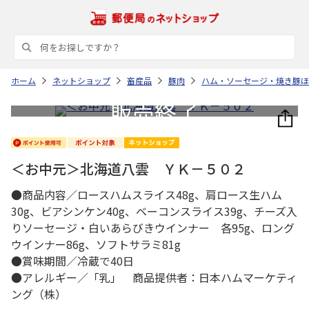
ホーム
ネットショップ
畜産品
豚肉
ハム・ソーセージ・焼き豚ほ
＜お中元＞北海道八雲 ＹＫ－５０２
●商品内容／ロースハムスライス48g、肩ロース生ハム
30g、ビアシンケン40g、ベーコンスライス39g、チーズ入
りソーセージ・白いあらびきウインナー 各95g、ロング
ウインナー86g、ソフトサラミ81g
●賞味期間／冷蔵で40日
●アレルギー／「乳」 商品提供者：日本ハムマーケティ
ング（株）