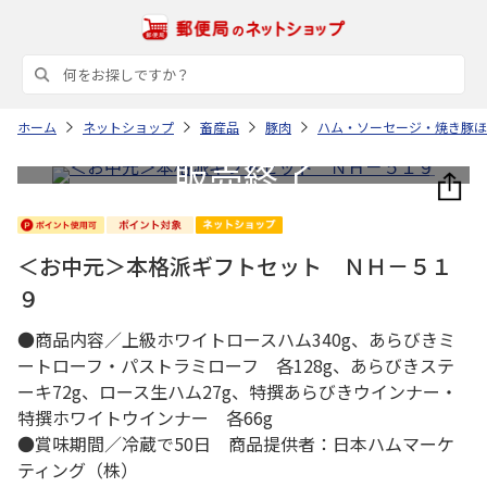
ホーム
ネットショップ
畜産品
豚肉
ハム・ソーセージ・焼き豚ほ
＜お中元＞本格派ギフトセット ＮＨ－５１
９
●商品内容／上級ホワイトロースハム340g、あらびきミ
ートローフ・パストラミローフ 各128g、あらびきステ
ーキ72g、ロース生ハム27g、特撰あらびきウインナー・
特撰ホワイトウインナー 各66g
●賞味期間／冷蔵で50日 商品提供者：日本ハムマーケ
ティング（株）