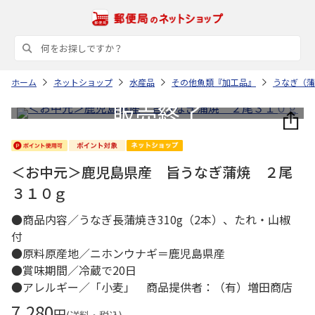
ホーム
ネットショップ
水産品
その他魚類『加工品』
うなぎ（蒲
＜お中元＞鹿児島県産 旨うなぎ蒲焼 ２尾
３１０ｇ
●商品内容／うなぎ長蒲焼き310g（2本）、たれ・山椒
付
●原料原産地／ニホンウナギ＝鹿児島県産
●賞味期間／冷蔵で20日
●アレルギー／「小麦」 商品提供者：（有）増田商店
7,280
円