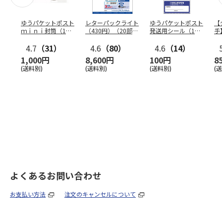
ゆうパケットポスト
レターパックライト
ゆうパケットポスト
【
ｍｉｎｉ封筒（1個
（430円）（20部セ
発送用シール（1個
手
（50枚）セット）
ット）
（20枚）セット）
ン
4.7
（31）
4.6
（80）
4.6
（14）
1,000円
8,600円
100円
8
(送料別)
(送料別)
(送料別)
(
よくあるお問い合わせ
お支払い方法
注文のキャンセルについて