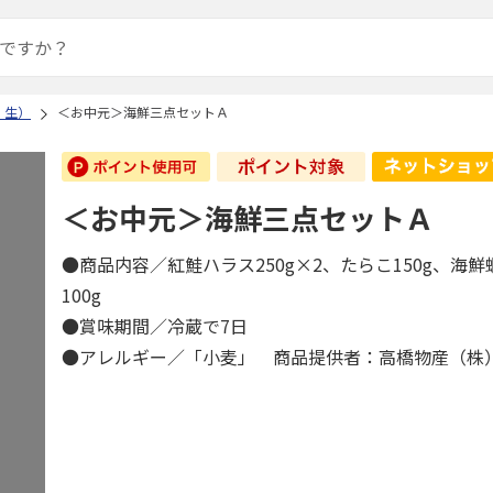
・生）
＜お中元＞海鮮三点セットＡ
＜お中元＞海鮮三点セットＡ
●商品内容／紅鮭ハラス250g×2、たらこ150g、海
100g
●賞味期間／冷蔵で7日
●アレルギー／「小麦」 商品提供者：高橋物産（株