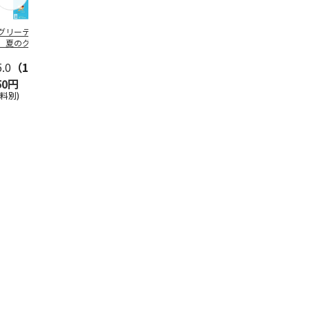
グリーティング切
【グリーティング切
レターパックプラス
＜お中元＞新
】夏のグリーティ
手】夏のグリーティ
（600円）（20部セ
なオールスタ
グ（85円）
ング（110円）
ット）
5.0
（10）
5.0
（17）
4.8
（24）
4.8
（19
50円
1,100円
12,000円
3,780円
送料別)
(送料別)
(送料別)
(送料・税込)