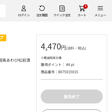
0
ログイン
注文履歴
クイック注文
カート
メニュー
4,470
円
(送料・税込)
※軽減税率対象
鮮蝦夷あわび松前漬
獲得ポイント： 44 pt
商品番号
8075015015
）