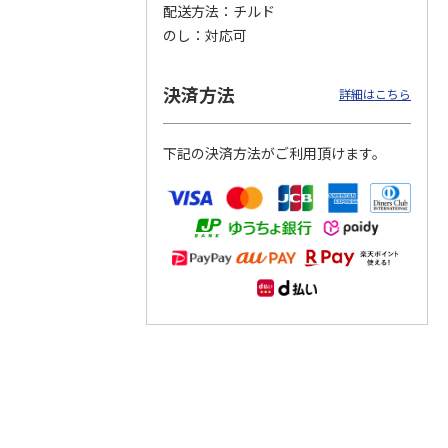
配送方法
チルド
のし
対応可
つぶら
【グリーティング切
【グリーティング切
【のり式】110円普
ーズ
手】ハッピーグリー
手】グリーティング
通切手・千鳥（1シ
ティング（110円）
（シンプル）（110
ート100枚）
決済方法
詳細はこちら
1）
5.0
（2）
円
4.8
…
（11）
4.6
（7）
1,100円
5,500円
11,000円
(送料別)
(送料別)
(送料別)
下記の決済方法がご利用頂けます。