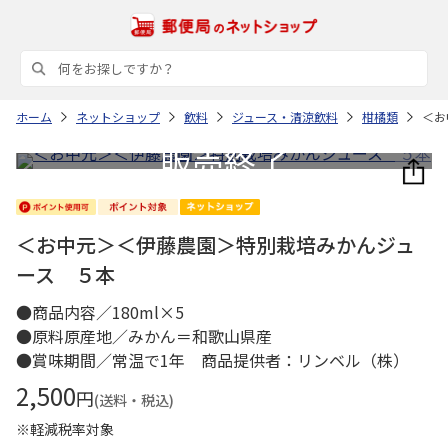
ホーム
ネットショップ
飲料
ジュース・清涼飲料
柑橘類
＜お
＜お中元＞＜伊藤農園＞特別栽培みかんジュ
ース ５本
●商品内容／180ml×5
●原料原産地／みかん＝和歌山県産
●賞味期間／常温で1年 商品提供者：リンベル（株）
2,500
円
(送料・税込)
※軽減税率対象