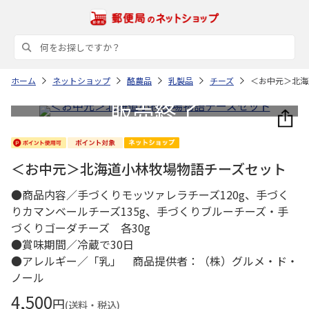
ホーム
ネットショップ
酪農品
乳製品
チーズ
＜お中元＞北海
＜お中元＞北海道小林牧場物語チーズセット
●商品内容／手づくりモッツァレラチーズ120g、手づく
りカマンベールチーズ135g、手づくりブルーチーズ・手
づくりゴーダチーズ 各30g
●賞味期間／冷蔵で30日
●アレルギー／「乳」 商品提供者：（株）グルメ・ド・
ノール
4,500
円
(送料・税込)