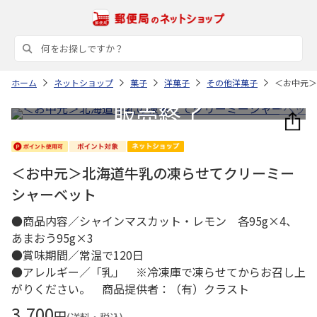
ホーム
ネットショップ
菓子
洋菓子
その他洋菓子
＜お中元＞
＜お中元＞北海道牛乳の凍らせてクリーミー
シャーベット
●商品内容／シャインマスカット・レモン 各95g×4、
あまおう95g×3
●賞味期間／常温で120日
●アレルギー／「乳」 ※冷凍庫で凍らせてからお召し上
がりください。 商品提供者：（有）クラスト
3,700
円