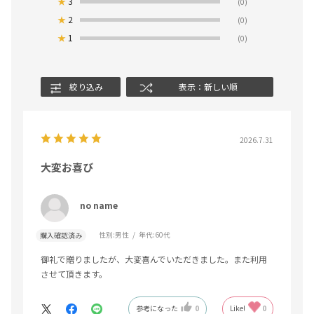
★
3
(0)
★
2
(0)
★
1
(0)
絞り込み
表示：新しい順
2026.7.31
大変お喜び
no name
性別:
男性
年代:
60代
購入確認済み
御礼で贈りましたが、大変喜んでいただきました。また利用
させて頂きます。
参考になった
0
Like!
0