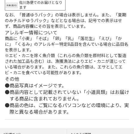
佐川急便でのお届けとなり
ます
なお、「普通ゆうパック」の場合は表示しません。また、「夏期
のみチルドゆうパック」などとなる場合は、記号での表示はせ
ず、商品内容欄にその旨を表示しています。
アレルギー情報について
商品に「小麦」「そば」「卵」「乳」「落花生」「えび」「か
に」「くるみ」のアレルギー特定8品目を含んでいる場合に品目名
を表示します。
※エビ・カニを除く魚介類（これらの魚介類を原材料として製造
された加工品も含む）は、漁獲漁法によりエビ・カニが混じって
いる場合があります。 また、これらの魚介類は、エサとしてエ
ビ・カニを食べている可能性があります。
その他
商品写真はイメージです。
商品内容として記載されていない「小道具類」はお届け
する商品に含まれておりません。
商品の色は、ご覧になるパソコンなどの環境により、実
際と異なる場合があります。