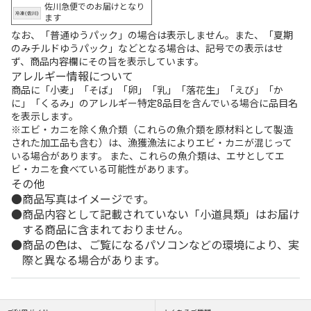
佐川急便でのお届けとなり
ます
なお、「普通ゆうパック」の場合は表示しません。また、「夏期
のみチルドゆうパック」などとなる場合は、記号での表示はせ
ず、商品内容欄にその旨を表示しています。
アレルギー情報について
商品に「小麦」「そば」「卵」「乳」「落花生」「えび」「か
に」「くるみ」のアレルギー特定8品目を含んでいる場合に品目名
を表示します。
※エビ・カニを除く魚介類（これらの魚介類を原材料として製造
された加工品も含む）は、漁獲漁法によりエビ・カニが混じって
いる場合があります。 また、これらの魚介類は、エサとしてエ
ビ・カニを食べている可能性があります。
その他
商品写真はイメージです。
商品内容として記載されていない「小道具類」はお届け
する商品に含まれておりません。
商品の色は、ご覧になるパソコンなどの環境により、実
際と異なる場合があります。