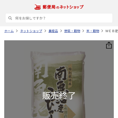
ホーム
ネットショップ
農産品
野菜・穀物
米・穀物
ＷＥＢ定