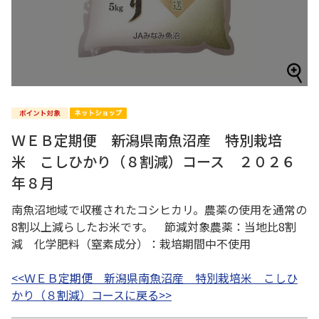
ＷＥＢ定期便 新潟県南魚沼産 特別栽培
米 こしひかり（８割減）コース ２０２６
年８月
南魚沼地域で収穫されたコシヒカリ。農薬の使用を通常の
8割以上減らしたお米です。 節減対象農薬：当地比8割
減 化学肥料（窒素成分）：栽培期間中不使用
<<ＷＥＢ定期便 新潟県南魚沼産 特別栽培米 こしひ
かり（８割減）コースに戻る>>